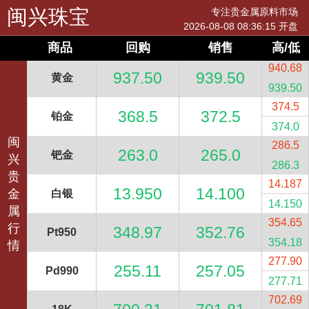
闽兴珠宝
专注贵金属原料市场
2026-08-08 08:36:15
开盘
商品
回购
销售
高/低
940.68
937.50
939.50
黄金
939.50
374.5
368.5
372.5
铂金
374.0
闽
286.5
263.0
265.0
钯金
兴
286.3
贵
14.187
13.950
14.100
金
白银
14.150
属
354.65
行
348.97
352.76
Pt950
354.18
情
277.90
255.11
257.05
Pd990
277.71
702.69